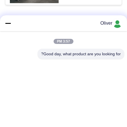
فئات شعبية
جميع
Oliver
شريط الجولة
7075 شريط الألومنيوم
3:57 PM
الألومنيوم الصلبة
المستديرة
Good day, what product are you looking for?
2024 شريط الألومنيوم
ألومنيوم انبثق قطاع
المستديرة
جانبيّ
ورقة الألومنيوم
لوحة ورقة الألومنيوم
الطائرات
لوحة الألومنيوم البحرية
أنابيب الألومنيوم جولة
الصف