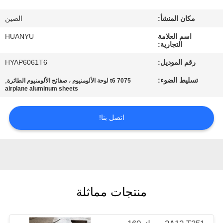
مكان المنشأ:
الصين
مراقبة
اسم العلامة
HUANYU
الجودة
التجارية:
رقم الموديل:
HYAP6061T6
اتصل
تسليط الضوء:
,
7075 t6 لوحة الألومنيوم ، صفائح الألومنيوم الطائرة
بنا
airplane aluminum sheets
اتصل بنا!
أخبار
اطلب
اقتباس
منتجات مماثلة
خريطة
الموقع