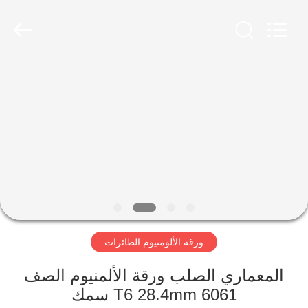
Chongqing
Huanyu
Aluminum
Material
Co.,
Ltd..
All
Rights
الصفحة
Reserved.
الرئيسية
منتجات
معلومات
عنا
ورقة الألومنيوم الطائرات
جولة
في
المعماري الصلب ورقة الألمنيوم الصف
6061 T6 28.4mm سمك
المعمل