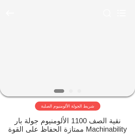
Chongqing
Huanyu
Aluminum
Material
Co.,
Ltd..
All
Rights
الصفحة
Reserved.
الرئيسية
منتجات
معلومات
عنا
شريط الجولة الألومنيوم الصلبة
جولة
في
نقية الصف 1100 الألومنيوم جولة بار
Machinability ممتازة الحفاظ على القوة
المعمل