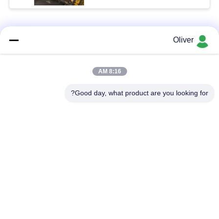
فئات شعبية
جميع
Oliver
شريط الجولة
7075 شريط الألومنيوم
8:16 AM
الألومنيوم الصلبة
المستديرة
Good day, what product are you looking for?
2024 شريط الألومنيوم
ألومنيوم انبثق قطاع
المستديرة
جانبيّ
ورقة الألومنيوم
لوحة ورقة الألومنيوم
الطائرات
لوحة الألومنيوم البحرية
أنابيب الألومنيوم جولة
الصف