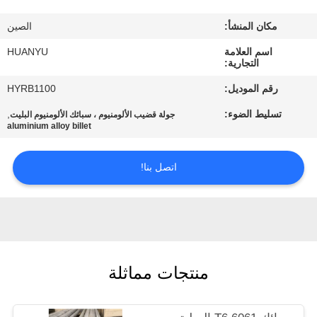
مكان المنشأ:
الصين
مراقبة
اسم العلامة
HUANYU
الجودة
التجارية:
رقم الموديل:
HYRB1100
اتصل
تسليط الضوء:
,
جولة قضيب الألومنيوم ، سبائك الألومنيوم البليت
بنا
aluminium alloy billet
اتصل بنا!
أخبار
اطلب
اقتباس
منتجات مماثلة
خريطة
الموقع