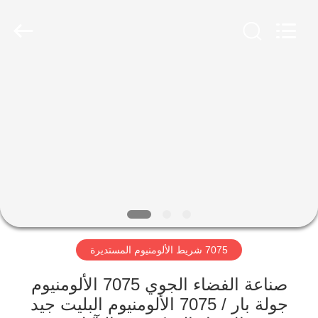
Chongqing
Huanyu
Aluminum
Material
Co.,
Ltd..
All
Rights
الصفحة
Reserved.
الرئيسية
منتجات
معلومات
عنا
7075 شريط الألومنيوم المستديرة
جولة
في
صناعة الفضاء الجوي 7075 الألومنيوم
جولة بار / 7075 الألومنيوم البليت جيد
المعمل