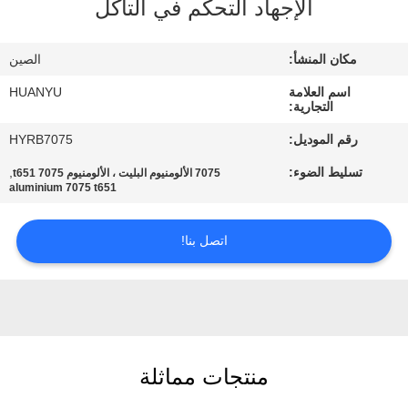
الإجهاد التحكم في التآكل
مراقبة
مكان المنشأ:
الصين
الجودة
اسم العلامة
HUANYU
التجارية:
اتصل
رقم الموديل:
HYRB7075
بنا
تسليط الضوء:
,
7075 الألومنيوم البليت ، الألومنيوم 7075 t651
aluminium 7075 t651
أخبار
اتصل بنا!
اطلب
اقتباس
خريطة
منتجات مماثلة
الموقع