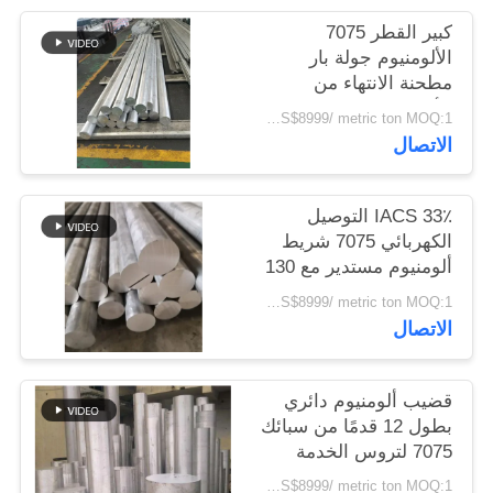
كبير القطر 7075
سياسة
الألومنيوم جولة بار
مطحنة الانتهاء من
الخصوصية
الألومنيوم 7075 T651
US$3899-US$8999/ metric ton MOQ:1 طن متريّ
Astm قياسي
الاتصال
33٪ IACS التوصيل
الكهربائي 7075 شريط
ألومنيوم مستدير مع 130
W / mK التوصيل
US$3899-US$8999/ metric ton MOQ:1 طن متريّ
الحراري و 11٪ إطالة
الاتصال
قضيب ألومنيوم دائري
بطول 12 قدمًا من سبائك
7075 لتروس الخدمة
الشاقة، درجة حرارة T6
US$3899-US$8999/ metric ton MOQ:1 طن متريّ